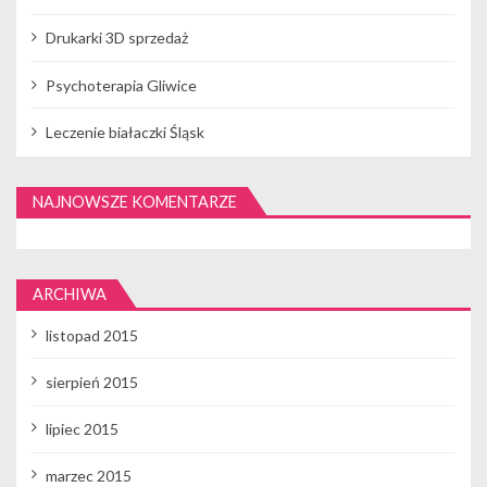
o
w
Drukarki 3D sprzedaż
p
Psychoterapia Gliwice
i
s
Leczenie białaczki Śląsk
a
c
NAJNOWSZE KOMENTARZE
h
ARCHIWA
listopad 2015
sierpień 2015
lipiec 2015
marzec 2015