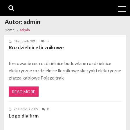
Skip
Skip
to
to
navigation
content
Autor:
admin
Home
admin
5 listopada 2015
0
Rozdzielnice licznikowe
frezowanie cnc rozdzielnice budowlane rozdzielnice
elektryczne rozdzielnice licznikowe skrzynki elektryczne
złącza kablowe Pojazd trak
READ MORE
26 sierpnia 2015
0
Logo dla firm