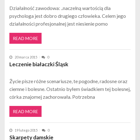
Działalność zawodowa: ..naczelną wartością dla
psychologa jest dobro drugiego człowieka. Celem jego
działalności profesjonalnej jest niesienie pomo
READ MORE
20 marca 2015
0
Leczenie białaczki Śląsk
Życie pisze różne scenariusze, te pogodne, radosne oraz
ciemne i bolesne. Ostatnio byłem świadkiem tej bolesnej,
córka znajomej zachorowała. Potrzebna
READ MORE
19 lutego 2015
0
Skarpety damskie