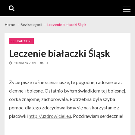
Skip
Skip
to
to
navigation
content
Home
Bez kategorii
Leczenie białaczki Śląsk
BEZ KATEGORII
Leczenie białaczki Śląsk
20 marca 2015
0
Życie pisze różne scenariusze, te pogodne, radosne oraz
ciemne i bolesne. Ostatnio byłem świadkiem tej bolesnej,
córka znajomej zachorowała. Potrzebna była szyba
pomoc, dlatego zdecydowalismy się na skorzystanie z
placówki
http://uzdrowiciel.eu
. Pozdrawiam serdecznie!