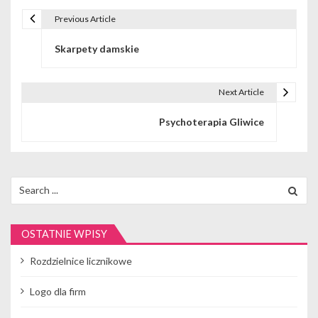
Previous Article
N
Skarpety damskie
a
w
Next Article
i
Psychoterapia Gliwice
g
a
c
Search
for:
j
a
OSTATNIE WPISY
w
Rozdzielnice licznikowe
p
Logo dla firm
i